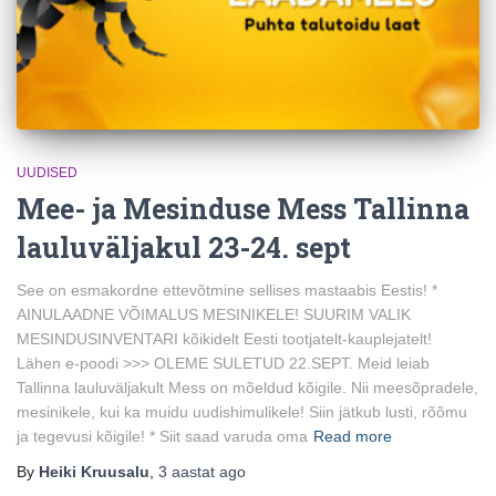
UUDISED
Mee- ja Mesinduse Mess Tallinna
lauluväljakul 23-24. sept
See on esmakordne ettevõtmine sellises mastaabis Eestis! *
AINULAADNE VÕIMALUS MESINIKELE! SUURIM VALIK
MESINDUSINVENTARI kõikidelt Eesti tootjatelt-kauplejatelt!
Lähen e-poodi >>> OLEME SULETUD 22.SEPT. Meid leiab
Tallinna lauluväljakult Mess on mõeldud kõigile. Nii meesõpradele,
mesinikele, kui ka muidu uudishimulikele! Siin jätkub lusti, rõõmu
ja tegevusi kõigile! * Siit saad varuda oma
Read more
By
Heiki Kruusalu
,
3 aastat
ago