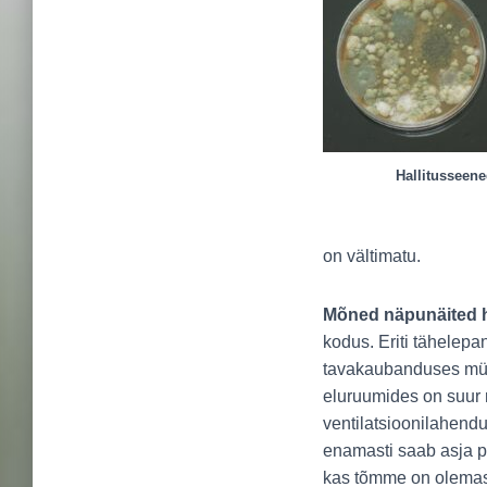
Hallitusseene
on vältimatu.
Mõned näpunäited ha
kodus. Eriti tähelepa
tavakaubanduses müüg
eluruumides on suur ri
ventilatsioonilahendus
enamasti saab asja p
kas tõmme on olemas.