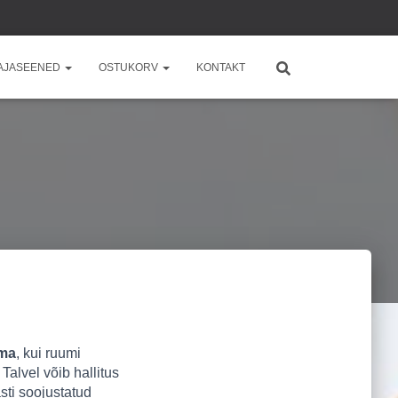
AJASEENED
OSTUKORV
KONTAKT
ema
, kui ruumi
Talvel võib hallitus
sti soojustatud