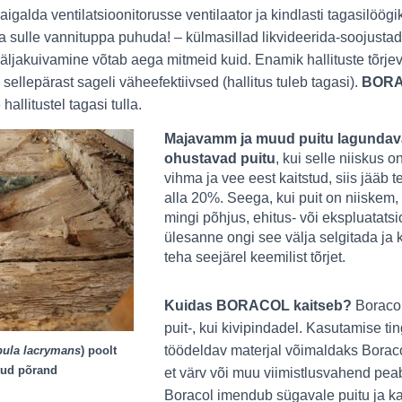
igalda ventilatsioonitorusse ventilaator ja kindlasti tagasilöögi
a sulle vannituppa puhuda!
– külmasillad likvideerida-soojustad
 väljakuivamine võtab aega mitmeid kuid. Enamik hallituste tõrj
 sellepärast sageli väheefektiivsed (hallitus tuleb tagasi).
BOR
hallitustel tagasi tulla.
Majavamm ja muud puitu lagunda
ohustavad puitu
, kui selle niiskus 
vihma ja vee eest kaitstud, siis jääb 
alla 20%. Seega, kui puit on niiskem, s
mingi põhjus, ehitus- või ekspluatat
ülesanne ongi see välja selgitada ja 
teha seejärel keemilist tõrjet.
Kuidas BORACOL kaitseb?
Boracol
puit-, kui kivipindadel. Kasutamise ti
töödeldav materjal võimaldaks Boracol
pula lacrymans
) poolt
tud põrand
et värv või muu viimistlusvahend pe
Boracol imendub sügavale puitu ja kai