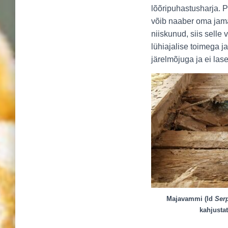
lõõripuhastusharja. Pa
võib naaber oma jam
niiskunud, siis selle
lühiajalise toimega ja
järelmõjuga ja ei lase 
Majavammi (ld
Ser
kahjusta