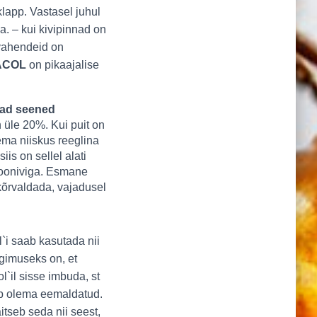
klapp. Vastasel juhul
a.
– kui kivipinnad on
evahendeid on
ACOL
on pikaajalise
vad seened
on üle 20%. Kui puit on
tema niiskus reeglina
iis on sellel alati
siooniviga. Esmane
kõrvaldada, vajadusel
`i saab kasutada nii
ngimuseks on, et
`il sisse imbuda, st
ab olema eemaldatud.
tseb seda nii seest,