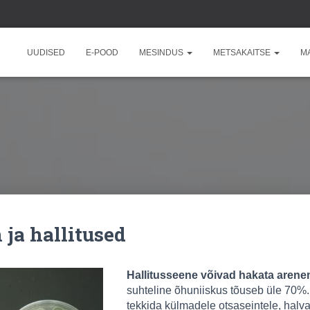
UUDISED
E-POOD
MESINDUS
METSAKAITSE
M
ja hallitused
Hallitusseene võivad hakata aren
suhteline õhuniiskus tõuseb üle 70%. 
tekkida külmadele otsaseintele, halva