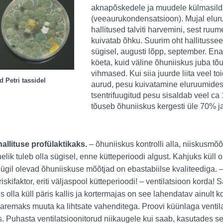
aknapõskedele ja muudele külmasil
(veeaurukondensatsioon). Mujal elur
hallitused talviti harvemini, sest ruu
kuivatab õhku. Suurim oht hallitusse
sügisel, augusti lõpp, september. Enam
köeta, kuid väline õhuniiskus juba tõ
vihmased. Kui siia juurde liita veel t
d Petri tassidel
aurud, pesu kuivatamine eluruumides
tsentrifuugitud pesu sisaldab veel ca 15 
tõuseb õhuniiskus kergesti üle 70% ja
llituse profülaktikaks.
– õhuniiskus kontrolli alla, niiskusmõ
nelik tuleb olla sügisel, enne kütteperioodi algust. Kahjuks küll
il olevad õhuniiskuse mõõtjad on ebastabiilse kvaliteediga.
–
skifaktor, eriti väljaspool kütteperioodi!
– ventilatsioon korda! S
 olla küll päris kallis ja kortermajas on see lahendatav ainult ko
aremaks muuta ka lihtsate vahenditega. Proovi küünlaga ventila
 Puhasta ventilatsioonitorud niikaugele kui saab, kasutades se