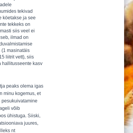
dadele
uumides tekivad
me köetakse ja see
ente tekkeks on
asti siis veel ei
useb, ilmad on
oiduvalmistamise
 (1 masinatäis
liitrit vett), siis
 hallitusseente kasv
õtja peaks olema igas
 on minu kogemus, et
 pesukuivatamine
ageli võib
os ühistuga. Siiski,
tsiooniava juures,
lleks nt