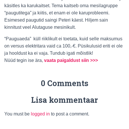
käsitles ka karukaitset. Tema kaitseb oma mesilagruppe
“paugutitega” ja kiitis, et enam ei ole karuprobleemi.
Esimesed paugutid saingi Peteri käest. Hiljem sain
kinnitust veel Alutaguse mesinikult.
“Pauguaeda” küll riiklikult ei toetata, kuid selle maksumus
on versus elektritara vaid ca 100,-€. Püsikulusid eriti ei ole
ja hooldust ka ei vaja. Tundub igati mõistlik!
Nüüd tegin ise ära,
vaata paigaldust siin >>>
0 Comments
Lisa kommentaar
You must be
logged in
to post a comment.