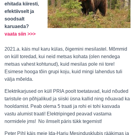
ehitada kiiresti,
efektiivselt ja
soodsalt
karuaeda?
vaata siin >>>
2021.a. käis mul karu külas, õigemini mesilastel. Mõmmid
on küll toredad, kui neid metsas kohata (olen nendega
metsas vahest kohtunud), kuid mesilas pole nii tore!
Esimese hooga tõin grupi koju, kuid mingi lahendus tuli
välja mõelda.
Elektrikarjused on küll PRIA poolt toetatavad, kuid nõuded
taristule on põhjalikud ja siiski üsna kallid ning nõuavad ka
hooldamist. Peab olema 5 traati ja rohi ei tohi kasvada
vastu alumist traati! Elektripinged peavad vastama
normidele jms! No ilmselt päris tükk tegemist!
Peter Pihl käis meie Ida-Harju Mesindusklubis rääkimas ja