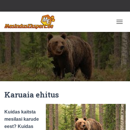
T
O
G
G
L
E
N
A
V
I
G
A
Karuaia ehitus
T
I
O
N
Kuidas kaitsta
mesilasi karude
eest? Kuidas