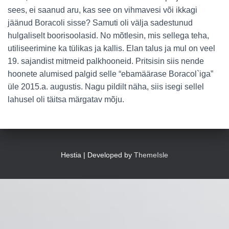
sees, ei saanud aru, kas see on vihmavesi või ikkagi
jäänud Boracoli sisse? Samuti oli välja sadestunud
hulgaliselt boorisoolasid. No mõtlesin, mis sellega teha,
utiliseerimine ka tülikas ja kallis. Elan talus ja mul on veel
19. sajandist mitmeid palkhooneid. Pritsisin siis nende
hoonete alumised palgid selle “ebamäärase Boracol`iga”
üle 2015.a. augustis. Nagu pildilt näha, siis isegi sellel
lahusel oli täitsa märgatav mõju.
Hestia | Developed by
ThemeIsle