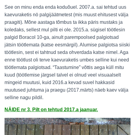
See on minu enda enda koduõuel. 2007.a. sai tehtud uus
kaevuraketis nö palgijäätmetest (mis muust ehitusest välja
praagiti). Mõne aastaga tõmbus ta ikka päris mustaks ja
koledaks, sellest mul pilti ei ole. 2015.a. sügisel töötlesin
palgid Boracol 10-ga, ainult parempoolsed palgiotsad
jätsin töötlemata (katse eesmärgil). Alumise palgiotsa siiski
töötlesin, sest ei tahtnud seda ohverdada katse nimel. Aga
enne töötlust oli terve kaevuraketis umbes selline kui need
töötlemata palgiotsad. “Taastumine” võttis aega küll mitu
kuud (töötlemise järgsel talvel ei olnud veel visuaalselt
mingeid muutusi, kuid 2016.a kevad suvel hakkasid
muutused juhtuma ja praegu (2017.märts) näeb kaev välja
selline nagu pildil.
NÄIDE nr 3.
Pilt on tehtud 2017.a jaanuar.