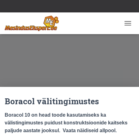
T
O
G
G
L
E
N
A
V
I
G
A
Boracol välitingimustes
T
I
O
Boracol 10 on head toode kasutamiseks ka
N
välistingimustes puidust konstruktsioonide kaitseks
paljude aastate jooksul. Vaata näidiseid allpool.