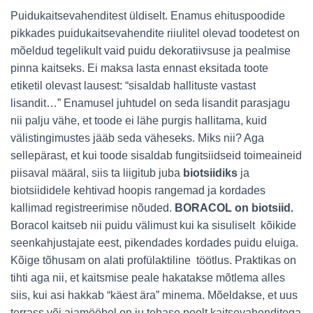
Puidukaitsevahenditest üldiselt. Enamus ehituspoodide
pikkades puidukaitsevahendite riiulitel olevad toodetest on
mõeldud tegelikult vaid puidu dekoratiivsuse ja pealmise
pinna kaitseks. Ei maksa lasta ennast eksitada toote
etiketil olevast lausest: “sisaldab hallituste vastast
lisandit…” Enamusel juhtudel on seda lisandit parasjagu
nii palju vähe, et toode ei lähe purgis hallitama, kuid
välistingimustes jääb seda väheseks. Miks nii? Aga
sellepärast, et kui toode sisaldab fungitsiidseid toimeaineid
piisaval määral, siis ta liigitub juba
biotsiidiks
ja
biotsiididele kehtivad hoopis rangemad ja kordades
kallimad registreerimise nõuded.
BORACOL on biotsiid.
Boracol kaitseb nii puidu välimust kui ka sisuliselt kõikide
seenkahjustajate eest, pikendades kordades puidu eluiga.
Kõige tõhusam on alati profülaktiline töötlus. Praktikas on
tihti aga nii, et kaitsmise peale hakatakse mõtlema alles
siis, kui asi hakkab “käest ära” minema. Mõeldakse, et uus
terrass või aiamööbel on ju tehase poolt kaitsevahenditega