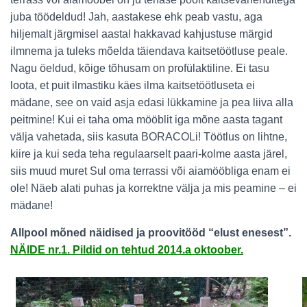
juba töödeldud! Jah, aastakese ehk peab vastu, aga
hiljemalt järgmisel aastal hakkavad kahjustuse märgid
ilmnema ja tuleks mõelda täiendava kaitsetöötluse peale.
Nagu öeldud, kõige tõhusam on profülaktiline. Ei tasu
loota, et puit ilmastiku käes ilma kaitsetöötluseta ei
mädane, see on vaid asja edasi lükkamine ja pea liiva alla
peitmine! Kui ei taha oma mööblit iga mõne aasta tagant
välja vahetada, siis kasuta BORACOLi! Töötlus on lihtne,
kiire ja kui seda teha regulaarselt paari-kolme aasta järel,
siis muud muret Sul oma terrassi või aiamööbliga enam ei
ole! Näeb alati puhas ja korrektne välja ja mis peamine – ei
mädane!
Allpool mõned näidised ja proovitööd “elust enesest”.
NÄIDE nr.1. Pildid on tehtud 2014.a oktoober.