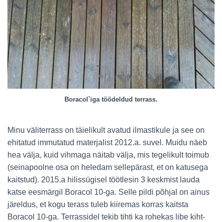
Boracol`iga töödeldud terrass.
Minu väliterrass on täielikult avatud ilmastikule ja see on
ehitatud immutatud materjalist 2012.a. suvel. Muidu näeb
hea välja, kuid vihmaga näitab välja, mis tegelikult toimub
(seinapoolne osa on heledam sellepärast, et on katusega
kaitstud). 2015.a hilissügisel töötlesin 3 keskmist lauda
katse eesmärgil Boracol 10-ga. Selle pildi põhjal on ainus
järeldus, et kogu terass tuleb kiiremas korras kaitsta
Boracol 10-ga. Terrassidel tekib tihti ka rohekas libe kiht-