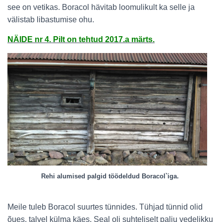
see on vetikas. Boracol hävitab loomulikult ka selle ja
välistab libastumise ohu.
NÄIDE nr 4. Pilt on tehtud 2017.a märts.
Rehi alumised palgid töödeldud Boracol`iga.
Meile tuleb Boracol suurtes tünnides. Tühjad tünnid olid
õues, talvel külma käes. Seal oli suhteliselt palju vedelikku