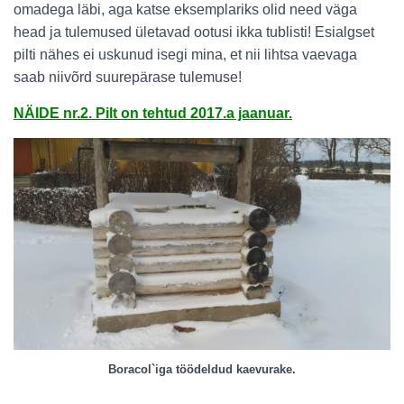
omadega läbi, aga katse eksemplariks olid need väga
head ja tulemused
ületavad ootusi ikka tublisti! Esialgset
pilti nähes ei uskunud isegi mina, et nii lihtsa vaevaga
saab niivõrd suurepärase tulemuse!
NÄIDE nr.2.
Pilt on tehtud 2017.a jaanuar.
Boracol`iga töödeldud kaevurake.