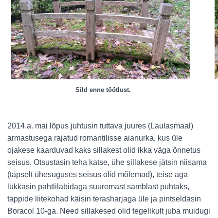
Sild enne töötlust.
2014.a. mai lõpus juhtusin tuttava juures (Laulasmaal)
armastusega rajatud romantilisse aianurka, kus üle
ojakese kaarduvad kaks sillakest olid ikka väga õnnetus
seisus. Otsustasin te
ha katse, ühe sillakese jätsin niisama
(täpselt ü
hesuguses seisus olid mõlemad), teise aga
lükkasin pahtlilabidaga suuremast samblast puhtaks,
tappide liitekohad käisin terasharjaga üle ja pintseldasin
Boracol 10-ga.
N
eed sillakesed olid tegelikult juba muidugi