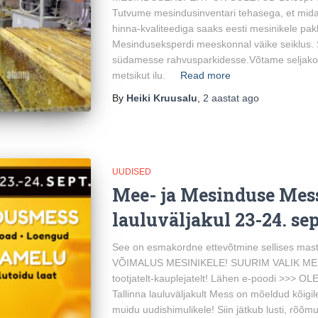
Tutvume mesindusinventari tehasega, et mida uu
hinna-kvaliteediga saaks eesti mesinikele p
Mesinduseksperdi meeskonnal väike seiklus
südamesse rahvusparkidesse.Võtame seljakotid
metsikut ilu.
Read more
By
Heiki Kruusalu
,
2 aastat
ago
UUDISED
Mee- ja Mesinduse Mes
lauluväljakul 23-24. sep
See on esmakordne ettevõtmine sellises mas
VÕIMALUS MESINIKELE! SUURIM VALIK MESI
tootjatelt-kauplejatelt! Lähen e-poodi >>> 
Tallinna lauluväljakult Mess on mõeldud kõigil
muidu uudishimulikele! Siin jätkub lusti, rõõmu 