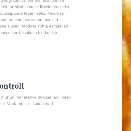
s typographus), ennetamise toetuse
ust tormikahjustuste likvideerimiseks,
 püünispuude tegemiseks. Määruse
aab taotleda keskkonnaministri
e alused, taotluse kohta esitatavad
lemise kord, taotluse hindamise
ontroll
on murtud! Vanarahva tarkuse järgi peab
stel. Vaatame siis, kuidas nad