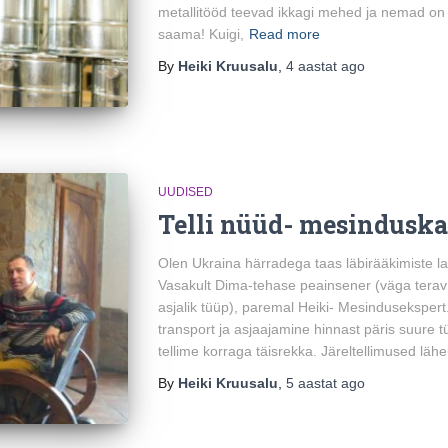
metallitööd teevad ikkagi mehed ja nemad on
saama! Kuigi,
Read more
By
Heiki Kruusalu
,
4 aastat
ago
UUDISED
Telli nüüd- mesindusk
Olen Ukraina härradega taas läbirääkimiste la
Vasakult Dima-tehase peainsener (väga terav p
asjalik tüüp), paremal Heiki- Mesinduseksper
transport ja asjaajamine hinnast päris suure t
tellime korraga täisrekka. Järeltellimused lähek
By
Heiki Kruusalu
,
5 aastat
ago