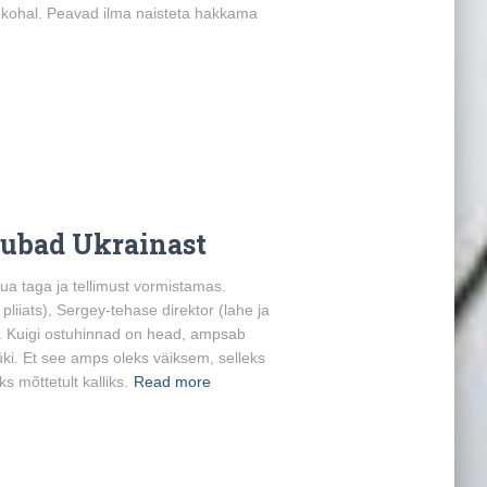
 kohal. Peavad ilma naisteta hakkama
aubad Ukrainast
ua taga ja tellimust vormistamas.
liiats), Sergey-tehase direktor (lahe ja
t. Kuigi ostuhinnad on head, ampsab
üki. Et see amps oleks väiksem, selleks
s mõttetult kalliks.
Read more