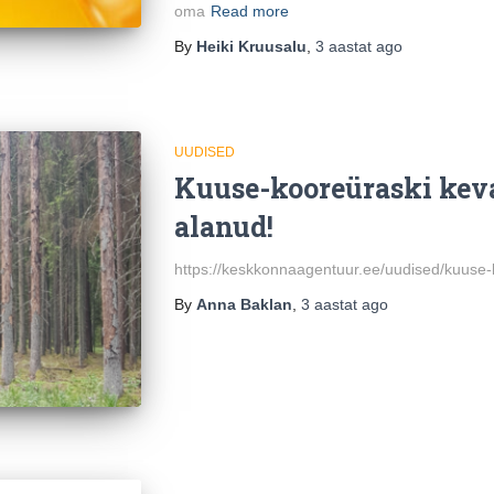
oma
Read more
By
Heiki Kruusalu
,
3 aastat
ago
UUDISED
Kuuse-kooreüraski keva
alanud!
https://keskkonnaagentuur.ee/uudised/kuuse-
By
Anna Baklan
,
3 aastat
ago