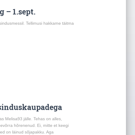
– 1.sept.
sindusmessil. Tellimusi hakkame täitma
sinduskaupadega
s Melisa93 jälle. Tehas on alles,
nevõrra hõrenenud. Ei, mitte et keegi
red on läinud sõjapakku. Aga