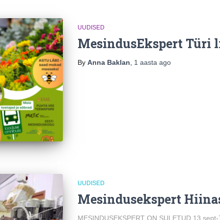
UUDISED
MesindusEkspert Türi li
By
Anna Baklan
,
1 aasta
ago
UUDISED
Mesindusekspert Hiina
MESINDUSEKSPERT ON SULETUD 13.sept-7.o