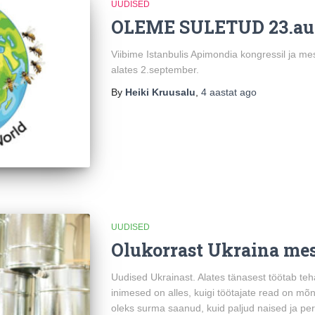
UUDISED
OLEME SULETUD 23.aug 
Viibime Istanbulis Apimondia kongressil ja me
alates 2.september.
By
Heiki Kruusalu
,
4 aastat
ago
UUDISED
Olukorrast Ukraina me
Uudised Ukrainast. Alates tänasest töötab teha
inimesed on alles, kuigi töötajate read on mõ
oleks surma saanud, kuid paljud naised ja pe