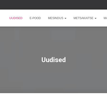
UUDISED
E-POOD
MESINDUS
METSAKAITSE
M
Uudised