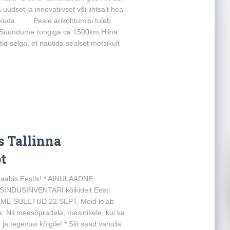
dset ja innovatiivset või lihtsalt hea
akkuda. Peale ärikohtumisi tuleb
. Suundume rongiga ca 1500km Hiina
 selga, et nautida sealset metsikult
s Tallinna
t
taabis Eestis! * AINULAADNE
NDUSINVENTARI kõikidelt Eesti
OLEME SULETUD 22.SEPT. Meid leiab
e. Nii meesõpradele, mesinikele, kui ka
ja tegevusi kõigile! * Siit saad varuda