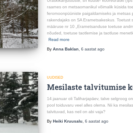
Üraskikahjustuste, sh kuuse- kooreüraski (Ip
raames on metsaomanikul võimalik küsida toet
feromoonpüüniste paigaldamiseks ja metsas
rakendajaks on SA Erametsakeskus. Toetust s
määruse nr 10 „Erametsanduse toetuse andmis
nõuded, toetuse taotlemise ja taotluse menet
Read more
By
Anna Baklan
,
6 aastat
ago
UUDISED
Mesilaste talvitumise k
14.jaanuar oli Taliharjapäev, talve selgroog 
pool toiduvaru veel alles olema. Nii ka mesila
talvituvad, kas neil on abi vaja?
By
Heiki Kruusalu
,
6 aastat
ago