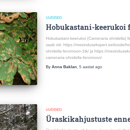
UUDISED
Hobukastani-keerukoi 
Hobukastani-keerukoi (Cameraria ohridella) f
saab siit: https://mesindusekspert.ee/toode/
ohridella-feromoon-1tk/ ja https://mesinduse
cameraria-ohridella-feromoon/
By
Anna Baklan
,
5 aastat
ago
UUDISED
Üraskikahjustuste enne