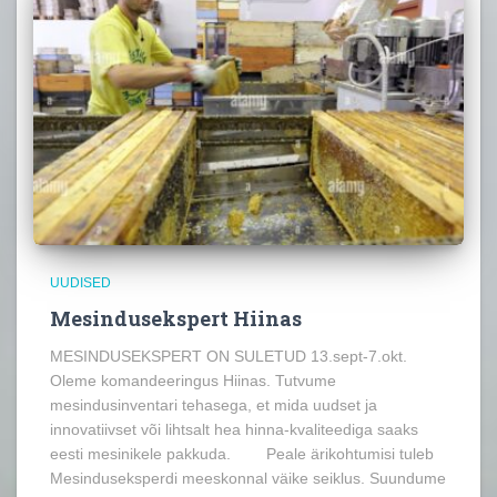
UUDISED
Mesindusekspert Hiinas
MESINDUSEKSPERT ON SULETUD 13.sept-7.okt.
Oleme komandeeringus Hiinas. Tutvume
mesindusinventari tehasega, et mida uudset ja
innovatiivset või lihtsalt hea hinna-kvaliteediga saaks
eesti mesinikele pakkuda. Peale ärikohtumisi tuleb
Mesinduseksperdi meeskonnal väike seiklus. Suundume