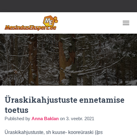
T
O
G
G
L
E
N
A
V
I
G
A
Üraskikahjustuste ennetamise
T
I
toetus
O
N
Published by
Anna Baklan
on
3. veebr. 2021
Üraskikahjustuste, sh kuuse- kooreüraski (
Ips