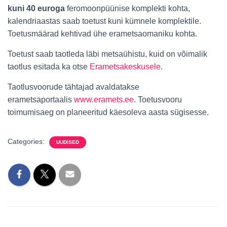
kuni 40 euroga
feromoonpüünise komplekti kohta,
kalendriaastas saab toetust kuni kümnele komplektile.
Toetusmäärad kehtivad ühe erametsaomaniku kohta.
Toetust saab taotleda läbi metsaühistu, kuid on võimalik
taotlus esitada ka otse
Erametsakeskusele
.
Taotlusvoorude tähtajad avaldatakse
erametsaportaalis
www.eramets.ee
. Toetusvooru
toimumisaeg on planeeritud käesoleva aasta sügisesse.
Categories:
UUDISED