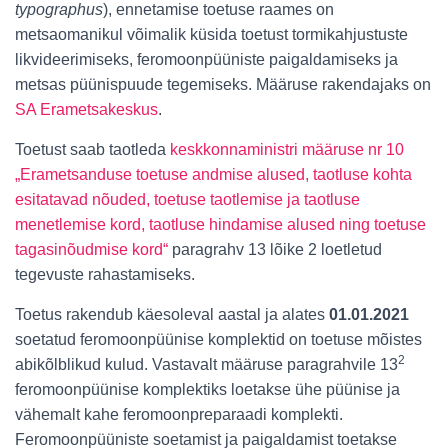
typographus
), ennetamise toetuse raames on
metsaomanikul võimalik küsida toetust tormikahjustuste
likvideerimiseks, feromoonpüüniste paigaldamiseks ja
metsas püünispuude tegemiseks. Määruse rakendajaks on
SA Erametsakeskus
.
Toetust saab taotleda
keskkonnaministri määruse nr 10
„Erametsanduse toetuse andmise alused, taotluse kohta
esitatavad nõuded, toetuse taotlemise ja taotluse
menetlemise kord, taotluse hindamise alused ning toetuse
tagasinõudmise kord“
paragrahv 13 lõike 2 loetletud
tegevuste rahastamiseks.
Toetus rakendub käesoleval aastal ja alates
01.01.2021
soetatud feromoonpüünise komplektid on toetuse mõistes
2
abikõlblikud kulud. Vastavalt määruse paragrahvile 13
feromoonpüünise komplektiks loetakse ühe püünise ja
vähemalt kahe feromoonpreparaadi komplekti.
Feromoonpüüniste soetamist ja paigaldamist toetakse