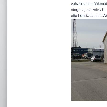
vahasulatid, rääkima
ning majaseente abi
ette helistada, sest 