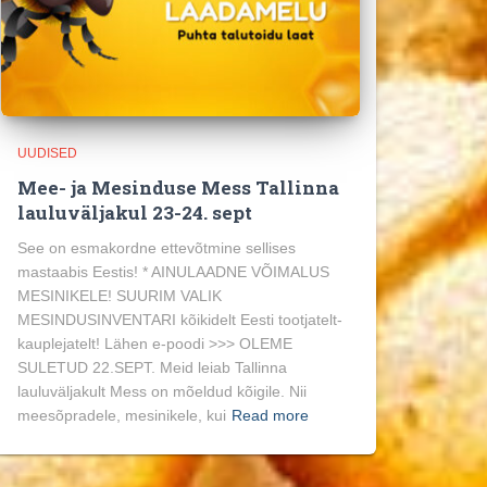
UUDISED
Mee- ja Mesinduse Mess Tallinna
lauluväljakul 23-24. sept
See on esmakordne ettevõtmine sellises
mastaabis Eestis! * AINULAADNE VÕIMALUS
MESINIKELE! SUURIM VALIK
MESINDUSINVENTARI kõikidelt Eesti tootjatelt-
kauplejatelt! Lähen e-poodi >>> OLEME
SULETUD 22.SEPT. Meid leiab Tallinna
lauluväljakult Mess on mõeldud kõigile. Nii
meesõpradele, mesinikele, kui
Read more