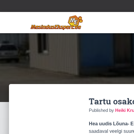
Tartu osa
Published by
Heiki Kr
Hea uudis Lõuna- Ee
saadaval veelgi suur