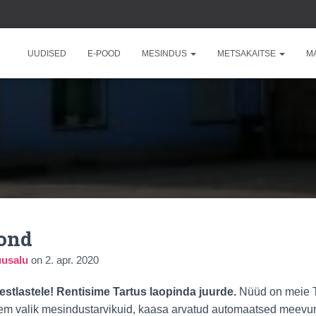
UUDISED
E-POOD
MESINDUS
METSAKAITSE
M
kond
uusalu
on
2. apr. 2020
stlastele! Rentisime Tartus laopinda juurde.
Nüüd on meie T
em valik mesindustarvikuid, kaasa arvatud automaatsed meevur