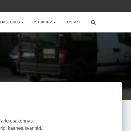
AJASEENED
OSTUKORV
KONTAKT
artu osakonnas
rid, kaanetusvannid,