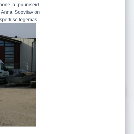
moone ja -püüniseid
4 Anna. Soovitav on
kspertiise tegemas.