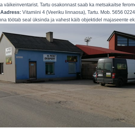
ta väikeinventarist. Tartu osakonnast saab ka metsakaitse fero
.
Aadress:
Vitamiini 4 (Veeriku linnaosa), Tartu. Mob. 5656 022
Anna töötab seal üksinda ja vahest käib objektidel majaseente e