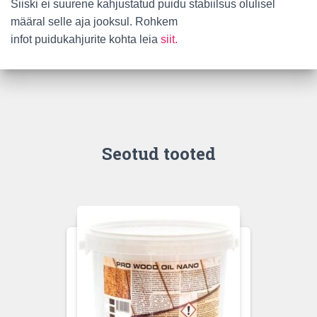
Siiski ei suurene kahjustatud puidu stabiilsus olulisel
määral selle aja jooksul. Rohkem
infot puidukahjurite kohta leia
siit.
Seotud tooted