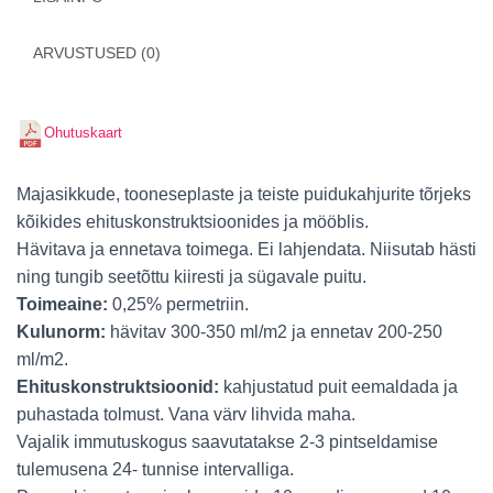
ARVUSTUSED (0)
Ohutuskaart
Majasikkude, tooneseplaste ja teiste puidukahjurite tõrjeks
kõikides ehituskonstruktsioonides ja mööblis.
Hävitava ja ennetava toimega. Ei lahjendata. Niisutab hästi
ning tungib seetõttu kiiresti ja sügavale puitu.
Toimeaine:
0,25% permetriin.
Kulunorm:
hävitav 300-350 ml/m2 ja ennetav 200-250
ml/m2.
Ehituskonstruktsioonid:
kahjustatud puit eemaldada ja
puhastada tolmust. Vana värv lihvida maha.
Vajalik immutuskogus saavutatakse 2-3 pintseldamise
tulemusena 24- tunnise intervalliga.