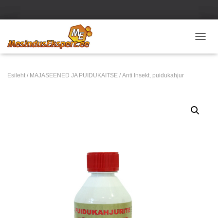
TOGGL
Esileht
/
MAJASEENED JA PUIDUKAITSE
/ Anti Insekt, puidukahjur