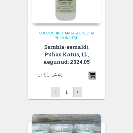
SOODUSHIND
MAJASEENED JA
PUIDUKAITSE
Sambla-eemaldi
Puhas Katus, 1L,
aegunud: 2024.05
€
7,50
€
4,49
Sambla-
-
+
eemaldi
Puhas
Katus,
1L,
aegunud:
2024.05
kogus