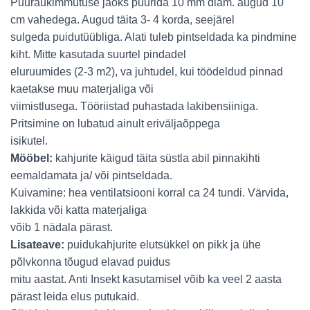
Puuraukimmutuse jaoks puurida 10 mm diam. augud 10
cm vahedega. Augud täita 3- 4 korda, seejärel
sulgeda puidutüübliga. Alati tuleb pintseldada ka pindmine
kiht. Mitte kasutada suurtel pindadel
eluruumides (2-3 m2), va juhtudel, kui töödeldud pinnad
kaetakse muu materjaliga või
viimistlusega. Tööriistad puhastada lakibensiiniga.
Pritsimine on lubatud ainult eriväljaõppega
isikutel.
Mööbel:
kahjurite käigud täita süstla abil pinnakihti
eemaldamata ja/ või pintseldada.
Kuivamine: hea ventilatsiooni korral ca 24 tundi. Värvida,
lakkida või katta materjaliga
võib 1 nädala pärast.
Lisateave:
puidukahjurite elutsükkel on pikk ja ühe
põlvkonna tõugud elavad puidus
mitu aastat. Anti Insekt kasutamisel võib ka veel 2 aasta
pärast leida elus putukaid.