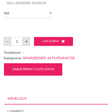
VALI PAKENDI SUURUS
Anti
-
+
LISA KORVI
Insekt,
puidukahjur
kogus
Tootekood:
-
Kategooria:
MAJASEENED JA PUIDUKAITSE
SAADA PÄRING TOOTE KOHTA
KIRJELDUS
LISAINFO