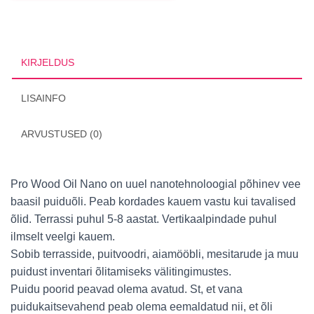
KIRJELDUS
LISAINFO
ARVUSTUSED (0)
Pro Wood Oil Nano on uuel nanotehnoloogial põhinev vee
baasil puiduõli. Peab kordades kauem vastu kui tavalised
õlid. Terrassi puhul 5-8 aastat. Vertikaalpindade puhul
ilmselt veelgi kauem.
Sobib terrasside, puitvoodri, aiamööbli, mesitarude ja muu
puidust inventari õlitamiseks välitingimustes.
Puidu poorid peavad olema avatud. St, et vana
puidukaitsevahend peab olema eemaldatud nii, et õli