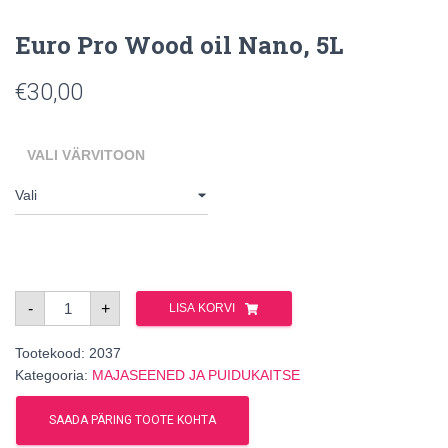
Euro Pro Wood oil Nano, 5L
€
30,00
VALI VÄRVITOON
Euro
-
+
LISA KORVI
Pro
Wood
oil
Tootekood:
Nano,
2037
5L
Kategooria:
MAJASEENED JA PUIDUKAITSE
kogus
SAADA PÄRING TOOTE KOHTA