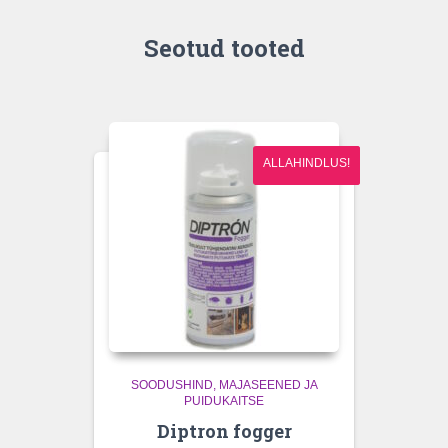
Seotud tooted
ALLAHINDLUS!
LAOST OTSAS
SOODUSHIND
MAJASEENED JA
PUIDUKAITSE
Diptron fogger