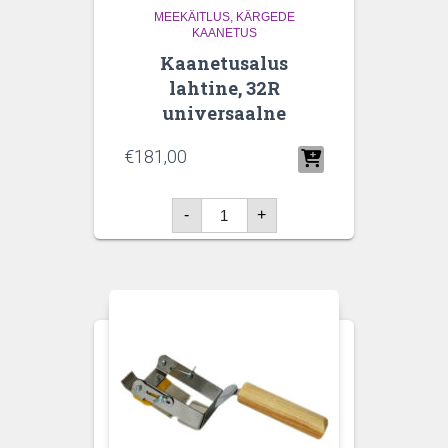
MEEKÄITLUS
KÄRGEDE
KAANETUS
Kaanetusalus
lahtine, 32R
universaalne
€
181,00
Kaanetusalus
-
+
lahtine,
32R
universaalne
kogus