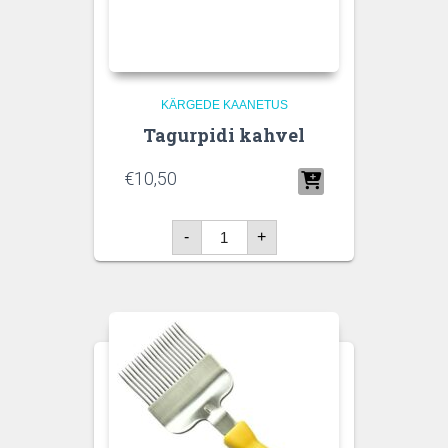
KÄRGEDE KAANETUS
Tagurpidi kahvel
€
10,50
Tagurpidi
-
+
kahvel
kogus