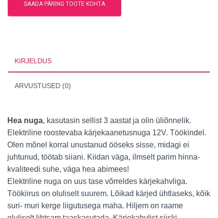
SAADA PÄRING TOOTE KOHTA
KIRJELDUS
ARVUSTUSED (0)
Hea nuga
, kasutasin sellist 3 aastat ja olin üliõnnelik.
Elektriline roostevaba kärjekaanetusnuga 12V. Töökindel.
Olen mõnel korral unustanud ööseks sisse, midagi ei
juhtunud, töötab siiani. Kiidan väga, ilmselt parim hinna-
kvaliteedi suhe, väga hea abimees!
Elektriline nuga on uus tase võrreldes kärjekahvliga.
Töökiirus on oluliselt suurem. Lõikad kärjed ühtlaseks, kõik
suri- muri kerge liigutusega maha. Hiljem on raame
oluliselt lihtsam taaskasutada. Kärjekahvlist siiski