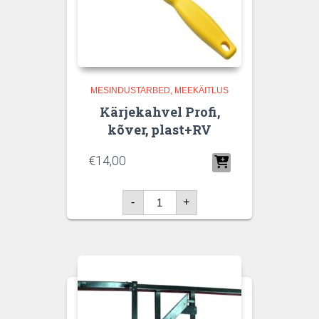
MESINDUSTARBED
MEEKÄITLUS
Kärjekahvel Profi,
kõver, plast+RV
€
14,00
Kärjekahvel
-
+
Profi,
kõver,
plast+RV
kogus