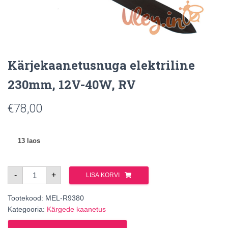
Kärjekaanetusnuga elektriline
230mm, 12V-40W, RV
€
78,00
13 laos
Kärjekaanetusnuga
-
+
LISA KORVI
elektriline
230mm,
12V-
Tootekood:
40W,
MEL-R9380
RV
Kategooria:
Kärgede kaanetus
kogus