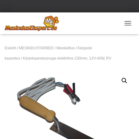
TOGGL
Esileht
/
MESINDUSTARBED
/
Meekäitlus
/
Kärgede
kaanetus
/ Kärjekaanetusnuga elektriline 230mm, 12V-40W, RV