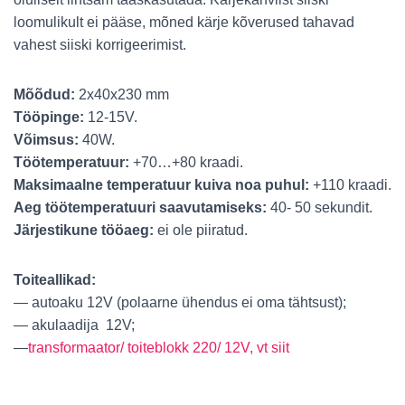
loomulikult ei pääse, mõned kärje kõverused tahavad
vahest siiski korrigeerimist.
Mõõdud:
2х40х230 mm
Tööpinge:
12-15V.
Võimsus:
40W.
Töötemperatuur:
+70…+80 kraadi.
Maksimaalne temperatuur kuiva noa puhul:
+110 kraadi.
Aeg töötemperatuuri saavutamiseks:
40- 50 sekundit.
Järjestikune tööaeg:
ei ole piiratud.
Toiteallikad:
— autoaku 12V (polaarne ühendus ei oma tähtsust);
— akulaadija 12V;
—
transformaator/ toiteblokk 220/ 12V, vt siit