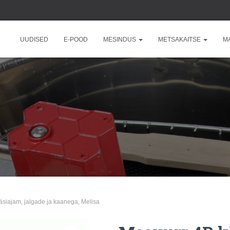
UUDISED
E-POOD
MESINDUS
METSAKAITSE
M
äsiajam, jalgade ja kaanega, Melisa