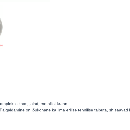
mplektis kaas, jalad, metallist kraan.
i. Paigaldamine on jõukohane ka ilma erilise tehnilise taibuta, sh saava