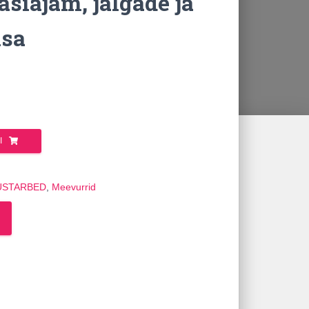
siajam, jalgade ja
isa
I
USTARBED
,
Meevurrid