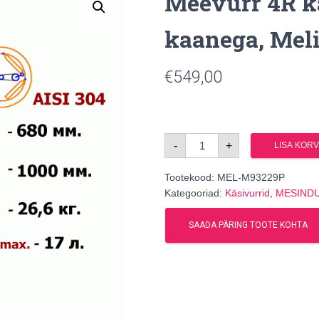
Meevurr 4R kä
kaanega, Mel
€
549,00
Meevurr
-
+
LISA KORV
4R
käsiajam,
jalgade
Tootekood:
ja
MEL-M93229P
kaanega,
Kategooriad:
Käsivurrid
,
MESIND
Melisa
kogus
SAADA PÄRING TOOTE KOHTA