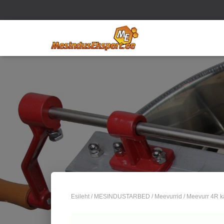
Esileht
/
MESINDUSTARBED
/
Meevurrid
/ Meevurr 4R k