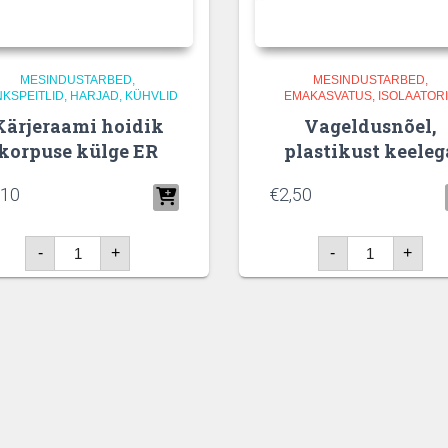
MESINDUSTARBED
MESINDUSTARBED
KSPEITLID, HARJAD, KÜHVLID
EMAKASVATUS, ISOLAATOR
Kärjeraami hoidik
Vageldusnõel,
korpuse külge ER
plastikust keeleg
,10
€
2,50
Kärjeraami
Vageldusnõel,
-
+
-
+
hoidik
plastikust
korpuse
keelega
külge
kogus
ER
kogus