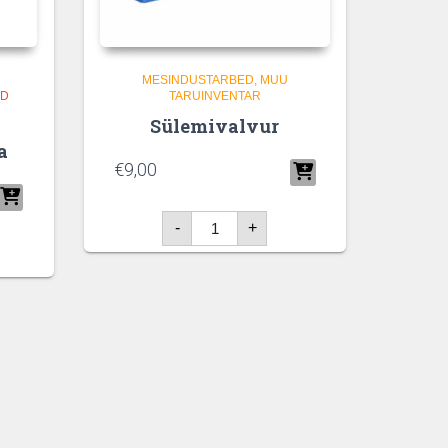
MESINDUSTARBED
MUU
ID
TARUINVENTAR
Sülemivalvur
a
€
9,00
Sülemivalvur
-
+
kogus