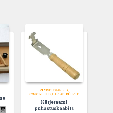
MESINDUSTARBED
KONKSPEITLID, HARJAD, KÜHVLID
tne
Kärjeraami
puhastuskaabits