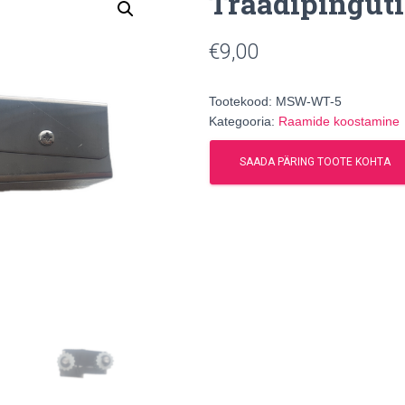
Traadipinguti
€
9,00
Tootekood:
MSW-WT-5
Kategooria:
Raamide koostamine
SAADA PÄRING TOOTE KOHTA