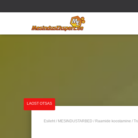
LAOST OTSAS
Esileht
/
MESINDUSTARBED
/
Raamide koostamine
/ Tr