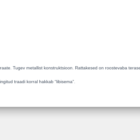
traate. Tugev metallist konstruktsioon. Rattakesed on roostevaba terase
ingitud traadi korral hakkab “libisema”.