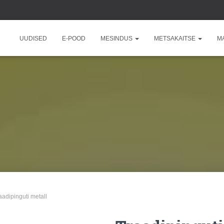
UUDISED
E-POOD
MESINDUS
METSAKAITSE
M
aadipinguti metall