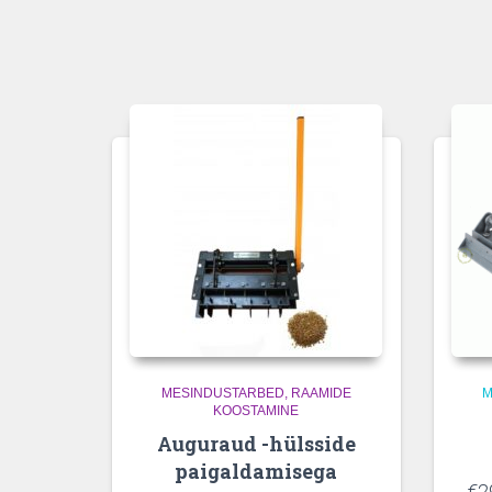
MESINDUSTARBED
RAAMIDE
M
KOOSTAMINE
Auguraud -hülsside
paigaldamisega
€
2