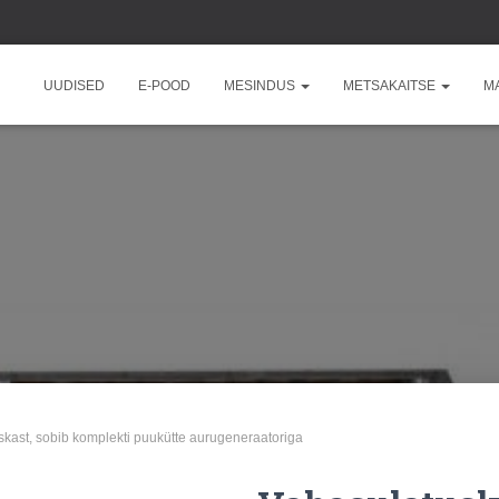
UUDISED
E-POOD
MESINDUS
METSAKAITSE
M
skast, sobib komplekti puukütte aurugeneraatoriga