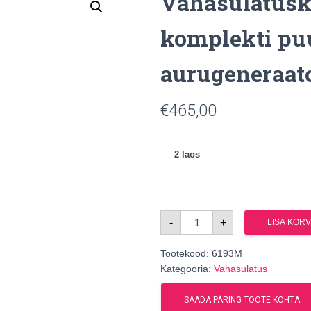
Vahasulatuska
komplekti pu
aurugeneraat
€
465,00
2 laos
Vahasulatuskast,
-
+
LISA KORV
sobib
komplekti
puukütte
Tootekood:
aurugeneraatoriga
6193M
kogus
Kategooria:
Vahasulatus
SAADA PÄRING TOOTE KOHTA