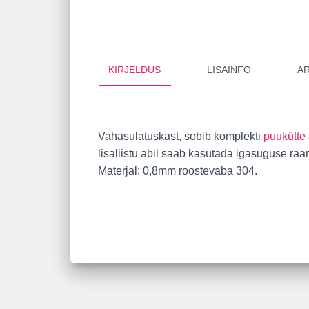
KIRJELDUS
LISAINFO
AR
Vahasulatuskast, sobib komplekti
puukütte
lisaliistu abil saab kasutada igasuguse raa
Materjal: 0,8mm roostevaba 304.