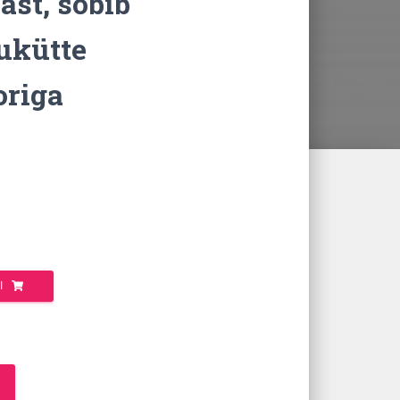
st, sobib
ukütte
origa
I