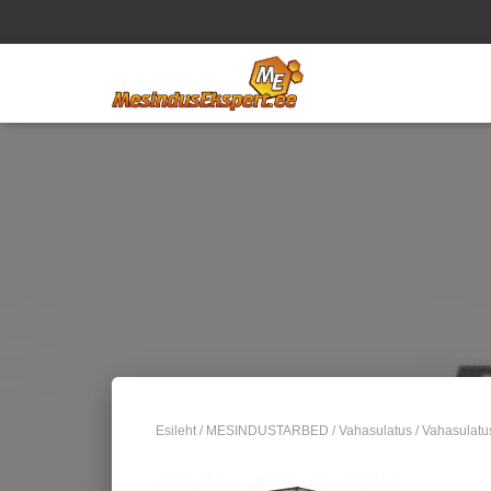
Esileht
/
MESINDUSTARBED
/
Vahasulatus
/ Vahasulatu