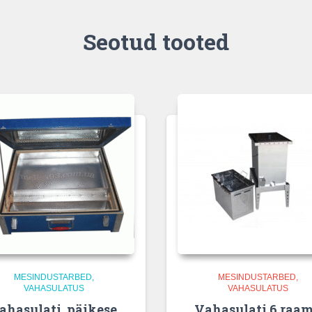
Seotud tooted
MESINDUSTARBED
MESINDUSTARBED
VAHASULATUS
VAHASULATUS
ahasulati, päikese,
Vahasulati 6 raam