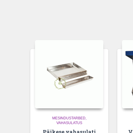
MESINDUSTARBED
VAHASULATUS
Päikese vahasulati
V