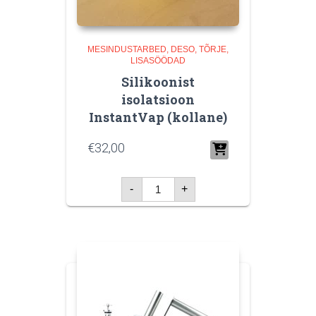
MESINDUSTARBED
DESO, TÕRJE,
LISASÖÖDAD
Silikoonist
isolatsioon
InstantVap (kollane)
€
32,00
Silikoonist
-
+
isolatsioon
InstantVap
(kollane)
kogus