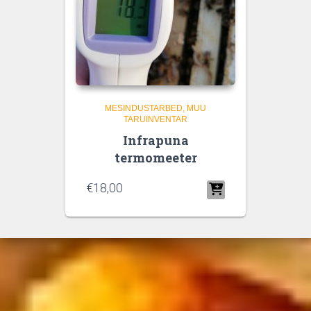
MESINDUSTARBED
MUU
TARUINVENTAR
Infrapuna
termomeeter
€
18,00