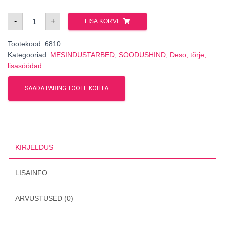
InstantVap
-
+
LISA KORVI
18V
orig.
oblikhappe
Tootekood:
auruti
6810
kogus
Kategooriad:
MESINDUSTARBED
,
SOODUSHIND
,
Deso, tõrje,
lisasöödad
SAADA PÄRING TOOTE KOHTA
KIRJELDUS
LISAINFO
ARVUSTUSED (0)