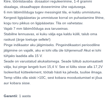
Kiire, tööriistavaba dosaatori reguleerimine, 1-4 grammi
skaalaga, oksaalhappe doseerimine ühe vajutusega.
6 mm läbimõõduga tugev messingist tila, ei kaldu ummistuma.
Kergesti ligipääsetav ja ummistuse korral on puhastamine lihtne,
kogu toru pikkus on ligipääsetav. Tila on vahetatav.
Vajab 7 mm läbimõõduga ava taruseinas.
Stabiilne lennuavas, ei kuku välja ega kaldu külili, talub oma
raskust (ärge toetuge sellele!)
Pinge indikaator aku jälgimiseks. Pingeindikaatori perioodiline
jälgimine on vajalik, aku ei tohi olla üle tühjenenud! Akut ei tohi
tühjaks laadida alla 15 V.
Seade on varustatud akukaitsmega. Seade lülitub automaatselt
välja, kui pinge langeb kuni 15,4 V. See ei lülitu sisse alla 17,2V
Isoleeritud kütteelement, töötab hästi ka jaheda, tuulise ilmaga.
Temp võiks olla siiski >10C, sest kobara moodustumisel ei jõua
aur kobara sisse.
Garantii
: 1 aasta