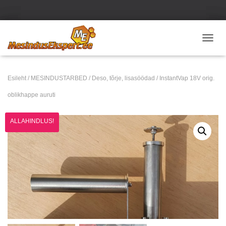
TOGGL
Esileht
/
MESINDUSTARBED
/
Deso, tõrje, lisasöödad
/ InstantVap 18V orig.
oblikhappe auruti
ALLAHINDLUS!