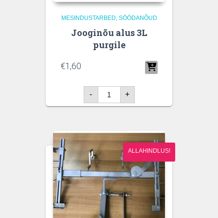
MESINDUSTARBED
SÖÖDANÕUD
Jooginõu alus 3L
purgile
€
1,60
Jooginõu
-
+
alus
3L
purgile
kogus
ALLAHINDLUS!