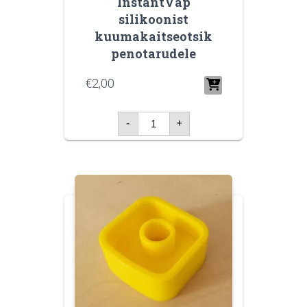
InstantVap
silikoonist
kuumakaitseotsik
penotarudele
€
2,00
InstantVap
-
+
silikoonist
kuumakaitseotsik
penotarudele
kogus