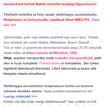
Soodushind kehtib Makita mudelile laojäägi lõppemiseni!
Tõeliselt mobiilne ja kiire seade oblikhappe aurutamiseks.
Respiraator on kohustuslik, vajalikud filtrid ABE1+P3.
Osta
siin >>>
Juhtmevaba, pole vaja vedada juhtmeid ega suurt akut. Töötab
sinu tööriista aku pealt Makita, Milwaukee, Bosch, Dewalt …
Töö on kiire, 2-grammiste doosi korral kulub aega 25-30 sekundit.
Vaata video siin
https://youtu.be/NGsHsIa_1DQ
Vihje
: seadme transpordiks sobib
suitsiku transpordikast,
pildil
olev ei kuulu komplekti.
Puhastuskork
on komplektis. See tuleks
tegelikult täiendavalt tihendada. Liited silikoonida ja kaane alla
kleepida näiteks aknatihend.
Oblikhappe aurustamise temperatuuri kohta on levinud
mitmeid ekslikke müüte
. Vaata praktilisi katsetulemusi siin
Loengu materjalid >>>
Kuidas viia läbi tõrjet veelgi efektiivsemalt? See artikkel on küll