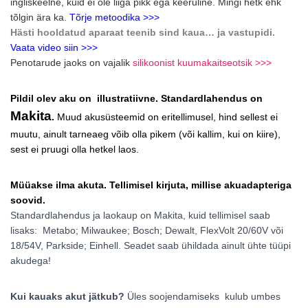
ingliskeelne, kuid ei ole liiga pikk ega keeruline. Mingi hetk ehk
tõlgin ära ka.
Tõrje metoodika >>>
Hästi hooldatud aparaat teenib sind kaua… ja vastupidi.
Vaata video siin >>>
Penotarude jaoks on vajalik
silikoonist kuumakaitseotsik >>>
Pildil olev aku on illustratiivne. Standardlahendus on
Makita
.
Muud akusüsteemid on eritellimusel, hind sellest ei
muutu, ainult tarneaeg võib olla pikem (või kallim, kui on kiire),
sest ei pruugi olla hetkel laos.
Müüakse ilma akuta. Tellimisel kirjuta, millise akuadapteriga
soovid.
Standardlahendus ja laokaup on Makita, kuid tellimisel saab
lisaks: Metabo; Milwaukee; Bosch; Dewalt, FlexVolt 20/60V või
18/54V, Parkside; Einhell. Seadet saab ühildada ainult ühte tüüpi
akudega!
Kui kauaks akut jätkub?
Üles soojendamiseks kulub umbes