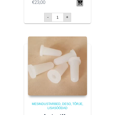
€
23,00
Suitsiku
-
+
transpordikast
kogus
MESINDUSTARBED
DESO, TÕRJE,
LISASÖÖDAD