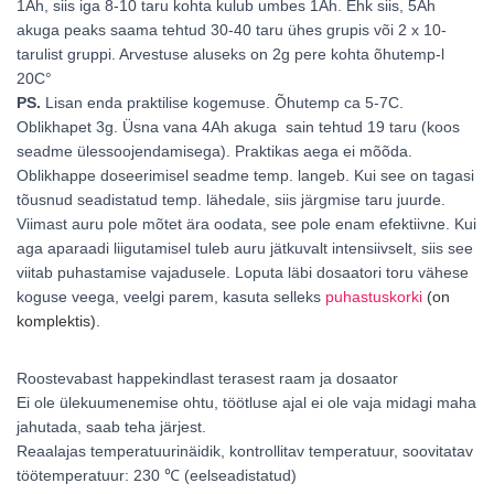
1Ah, siis iga 8-10 taru kohta kulub umbes 1Ah. Ehk siis, 5Ah
akuga peaks saama tehtud 30-40 taru ühes grupis või 2 x 10-
tarulist gruppi. Arvestuse aluseks on 2g pere kohta õhutemp-l
20C°
PS.
Lisan enda praktilise kogemuse. Õhutemp ca 5-7C.
Oblikhapet 3g. Üsna vana 4Ah akuga sain tehtud 19 taru (koos
seadme ülessoojendamisega). Praktikas aega ei mõõda.
Oblikhappe doseerimisel seadme temp. langeb. Kui see on tagasi
tõusnud seadistatud temp. lähedale, siis järgmise taru juurde.
Viimast auru pole mõtet ära oodata, see pole enam efektiivne. Kui
aga aparaadi liigutamisel tuleb auru jätkuvalt intensiivselt, siis see
viitab puhastamise vajadusele. Loputa läbi dosaatori toru vähese
koguse veega, veelgi parem, kasuta selleks
puhastuskorki
(on
komplektis).
Roostevabast happekindlast terasest raam ja dosaator
Ei ole ülekuumenemise ohtu, töötluse ajal ei ole vaja midagi maha
jahutada, saab teha järjest.
Reaalajas temperatuurinäidik, kontrollitav temperatuur, soovitatav
töötemperatuur: 230 ℃ (eelseadistatud)