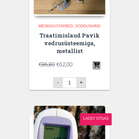
MESINDUSTARBED
SOODUSHIND
Traatimislaud Pavik
vedrusüsteemiga,
metallist
€
86,80
€
62,00
Traatimislaud
-
+
Pavik
vedrusüsteemiga,
metallist
kogus
LAOST OTSAS