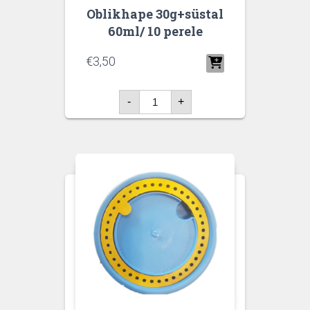
Oblikhape 30g+süstal
60ml/ 10 perele
€
3,50
Oblikhape
-
+
30g+süstal
60ml/
10
perele
kogus