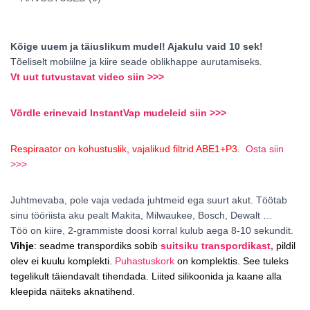
Kõige uuem ja täiuslikum mudel! Ajakulu vaid 10 sek!
Tõeliselt mobiilne ja kiire seade oblikhappe aurutamiseks.
Vt uut tutvustavat video siin >>>
Võrdle erinevaid InstantVap mudeleid siin >>>
Respiraator on kohustuslik, vajalikud filtrid ABE1+P3.
Osta siin
>>>
Juhtmevaba, pole vaja vedada juhtmeid ega suurt akut. Töötab
sinu tööriista aku pealt Makita, Milwaukee, Bosch, Dewalt …
Töö on kiire, 2-grammiste doosi korral kulub aega 8-10 sekundit.
Vihje
: seadme transpordiks sobib
suitsiku transpordikast,
pildil
olev ei kuulu komplekti.
Puhastuskork
on komplektis. See tuleks
tegelikult täiendavalt tihendada. Liited silikoonida ja kaane alla
kleepida näiteks aknatihend.