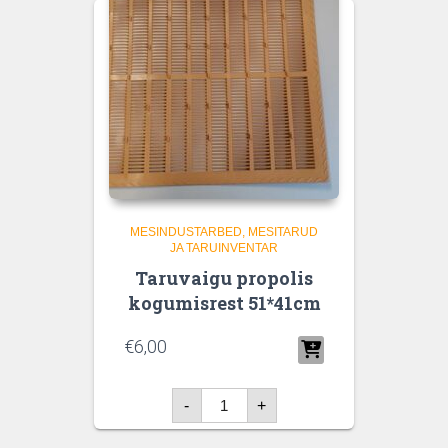
MESINDUSTARBED
MESITARUD
JA TARUINVENTAR
Taruvaigu propolis
kogumisrest 51*41cm
€
6,00
Taruvaigu
-
+
propolis
kogumisrest
51*41cm