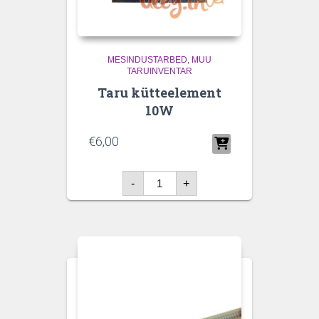
MESINDUSTARBED
MUU
TARUINVENTAR
Taru kütteelement
10W
€
6,00
Taru
-
+
kütteelement
10W
kogus