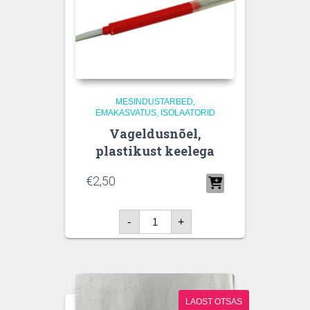
MESINDUSTARBED
EMAKASVATUS, ISOLAATORID
Vageldusnõel,
plastikust keelega
€
2,50
Vageldusnõel,
-
+
plastikust
keelega
kogus
LAOST OTSAS