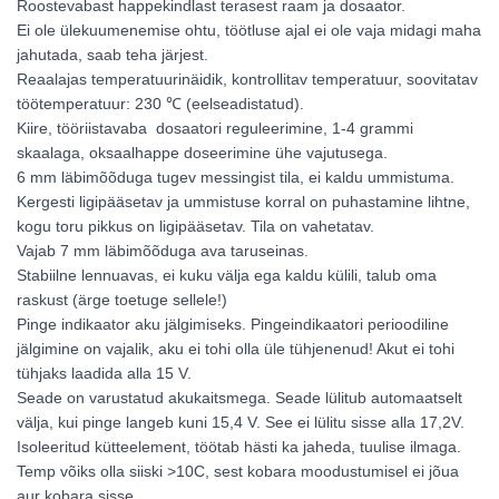
Roostevabast happekindlast terasest raam ja dosaator.
Ei ole ülekuumenemise ohtu, töötluse ajal ei ole vaja midagi maha
jahutada, saab teha järjest.
Reaalajas temperatuurinäidik, kontrollitav temperatuur, soovitatav
töötemperatuur: 230 ℃ (eelseadistatud).
Kiire, tööriistavaba dosaatori reguleerimine, 1-4 grammi
skaalaga, oksaalhappe doseerimine ühe vajutusega.
6 mm läbimõõduga tugev messingist tila, ei kaldu ummistuma.
Kergesti ligipääsetav ja ummistuse korral on puhastamine lihtne,
kogu toru pikkus on ligipääsetav. Tila on vahetatav.
Vajab 7 mm läbimõõduga ava taruseinas.
Stabiilne lennuavas, ei kuku välja ega kaldu külili, talub oma
raskust (ärge toetuge sellele!)
Pinge indikaator aku jälgimiseks. Pingeindikaatori perioodiline
jälgimine on vajalik, aku ei tohi olla üle tühjenenud! Akut ei tohi
tühjaks laadida alla 15 V.
Seade on varustatud akukaitsmega. Seade lülitub automaatselt
välja, kui pinge langeb kuni 15,4 V. See ei lülitu sisse alla 17,2V.
Isoleeritud kütteelement, töötab hästi ka jaheda, tuulise ilmaga.
Temp võiks olla siiski >10C, sest kobara moodustumisel ei jõua
aur kobara sisse.