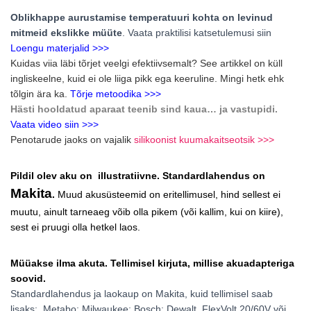
Oblikhappe aurustamise temperatuuri kohta on levinud
mitmeid ekslikke müüte
. Vaata praktilisi katsetulemusi siin
Loengu materjalid >>>
Kuidas viia läbi tõrjet veelgi efektiivsemalt? See artikkel on küll
ingliskeelne, kuid ei ole liiga pikk ega keeruline. Mingi hetk ehk
tõlgin ära ka.
Tõrje metoodika >>>
Hästi hooldatud aparaat teenib sind kaua… ja vastupidi.
Vaata video siin >>>
Penotarude jaoks on vajalik
silikoonist kuumakaitseotsik >>>
Pildil olev aku on illustratiivne. Standardlahendus on
Makita
.
Muud akusüsteemid on eritellimusel, hind sellest ei
muutu, ainult tarneaeg võib olla pikem (või kallim, kui on kiire),
sest ei pruugi olla hetkel laos.
Müüakse ilma akuta. Tellimisel kirjuta, millise akuadapteriga
soovid.
Standardlahendus ja laokaup on Makita, kuid tellimisel saab
lisaks: Metabo; Milwaukee; Bosch; Dewalt, FlexVolt 20/60V või