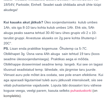
18/54V, Parkside; Einhell. Seadet saab ühildada ainult ühte tüüpi
akudega!
Kui kauaks akut jätkub?
Üles soojendamiseks kulub umbes
1Ah, siis iga 8-10 taru kohta kulub umbes 1Ah. Ehk siis, 5Ah
akuga peaks saama tehtud 30-40 taru ühes grupis või 2 x 10-
tarulist gruppi. Arvestuse aluseks on 2g pere kohta õhutemp-l
20C°.
PS.
Lisan enda praktilise kogemuse. Õhutemp ca 5-7C.
Oblikhapet 3g. Üsna vana 4Ah akuga sain tehtud 19 taru (koos
seadme ülessoojendamisega). Praktikas aega ei mõõda.
Oblikhappe doseerimisel seadme temp. langeb. Kui see on tagasi
tõusnud seadistatud temp. lähedale, siis järgmise taru juurde.
Viimast auru pole mõtet ära oodata, see pole enam efektiivne. Kui
aga aparaadi liigutamisel tuleb auru jätkuvalt intensiivselt, siis see
viitab puhastamise vajadusele. Loputa läbi dosaatori toru vähese
koguse veega, veelgi parem, kasuta selleks
puhastuskorki
(on
komplektis).