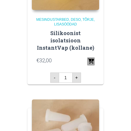
MESINDUSTARBED
DESO, TÕRJE,
LISASÖÖDAD
Silikoonist
isolatsioon
InstantVap (kollane)
€
32,00
Silikoonist
-
+
isolatsioon
InstantVap
(kollane)
kogus