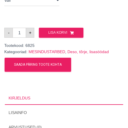
InstantVap
-
+
LISA KORVI
18V
oblikhappe
auruti
Tootekood:
TURBO
6825
kogus
Kategooriad:
MESINDUSTARBED
,
Deso, tõrje, lisasöödad
SAADA PÄRING TOOTE KOHTA
KIRJELDUS
LISAINFO
ARVUSTUSED (0)