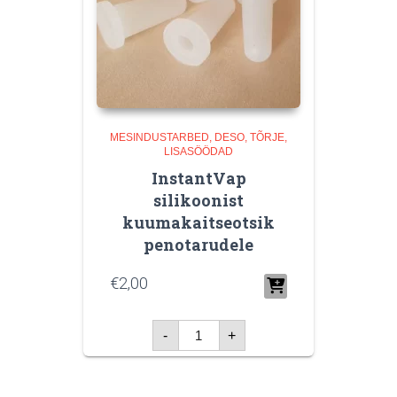
MESINDUSTARBED
DESO, TÕRJE,
LISASÖÖDAD
InstantVap
silikoonist
kuumakaitseotsik
penotarudele
€
2,00
InstantVap
-
+
silikoonist
kuumakaitseotsik
penotarudele
kogus