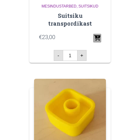
MESINDUSTARBED
SUITSIKUD
Suitsiku
transpordikast
€
23,00
Suitsiku
-
+
transpordikast
kogus