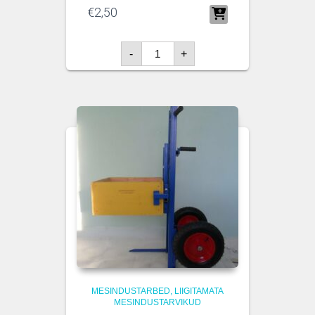
€
2,50
Vageldusnõel,
-
+
plastikust
keelega
kogus
MESINDUSTARBED
LIIGITAMATA
MESINDUSTARVIKUD