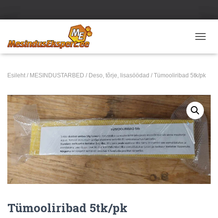
TOGGL
Esileht
/
MESINDUSTARBED
/
Deso, tõrje, lisasöödad
/ Tümooliribad 5tk/pk
Tümooliribad 5tk/pk