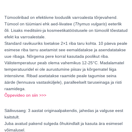
Tümooliribad on efektiivne looduslik varroalesta tõrjevahend.
Tümool on tüümiani ehk aed-liivatee (
Thymus vulgaris
) eeterlik
õli. Lisaks meditsiini-ja kosmeetikatööstusele on tümoolil tõestatud
efekt ka varroalestale.
Standard ravikuuriks loetakse 2×1 riba taru kohta. 10 päeva peale
esimese riba tarru asetamist see eemaldatakse ja asendatatakse
uue ribaga. Nõrgema pere korral kasutada poolikut riba.
Välistemperatuur peab olema vahemikus 12-25°C. Madalamatel
temperatuuridel ei ole aurustumine piisav ja kõrgematel liiga
intensiivne. Ribad asetatakse raamide peale tagumise seina
äärde (lennuava vastasküljele), paralleelselt taruseinaga ja risti
raamidega.
Õppevideo on siin >>>
Säilivusaeg: 3 aastat originaalpakendis, jahedas ja valguse eest
kaitstult.
Juba avatud pakend sulgeda õhukindlalt ja kasuta ära esimesel
võimalusel.