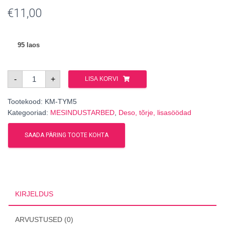
€
11,00
95 laos
Tümooliribad
-
+
LISA KORVI
5tk/pk
kogus
Tootekood:
KM-TYM5
Kategooriad:
MESINDUSTARBED
,
Deso, tõrje, lisasöödad
SAADA PÄRING TOOTE KOHTA
KIRJELDUS
ARVUSTUSED (0)