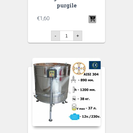
purgile
€
1,60
Jooginõu
-
+
alus
3L
purgile
kogus