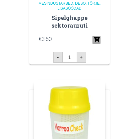
MESINDUSTARBED
DESO, TÕRJE,
LISASÖÖDAD
Sipelghappe
sektorauruti
€
3,60
Sipelghappe
-
+
sektorauruti
kogus