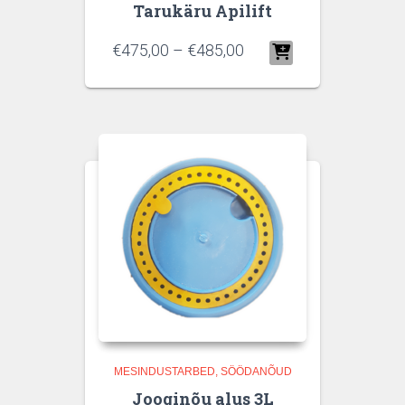
Tarukäru Apilift
€
475,00
–
€
485,00
MESINDUSTARBED
SÖÖDANÕUD
Jooginõu alus 3L