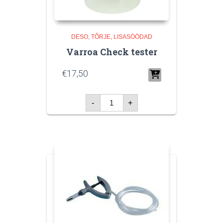
DESO, TÕRJE, LISASÖÖDAD
Varroa Check tester
€
17,50
Varroa
-
+
Check
tester
kogus