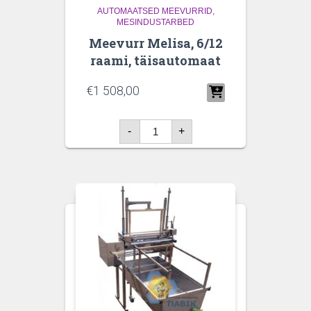
AUTOMAATSED MEEVURRID
MESINDUSTARBED
Meevurr Melisa, 6/12
raami, täisautomaat
€
1 508,00
Meevurr
-
+
Melisa,
6/12
raami,
täisautomaat
kogus