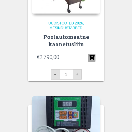
UUDISTOOTED 2026
MESINDUSTARBED
Poolautomaatne
kaanetusliin
€
2 790,00
Poolautomaatne
-
+
kaanetusliin
kogus