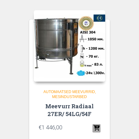
Melisa
automaatvurridele.
12/24V
300W
kogus
AUTOMAATSED MEEVURRID
MESINDUSTARBED
Meevurr Radiaal
27ER/ 54LG/54F
€
1 446,00