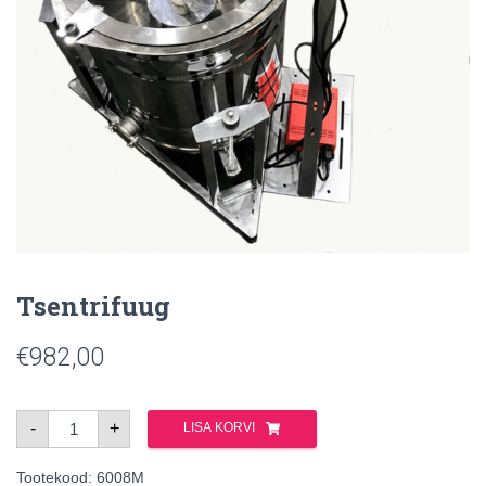
Tsentrifuug
€
982,00
Tsentrifuug
-
+
LISA KORVI
kogus
Tootekood:
6008M