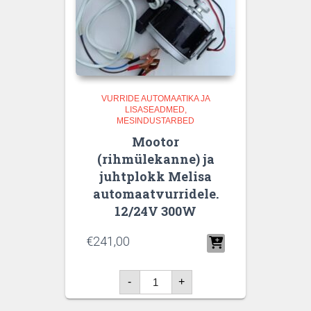
VURRIDE AUTOMAATIKA JA
LISASEADMED
MESINDUSTARBED
Mootor
(rihmülekanne) ja
juhtplokk Melisa
automaatvurridele.
12/24V 300W
€
241,00
Mootor
-
+
(rihmülekanne)
ja
juhtplokk