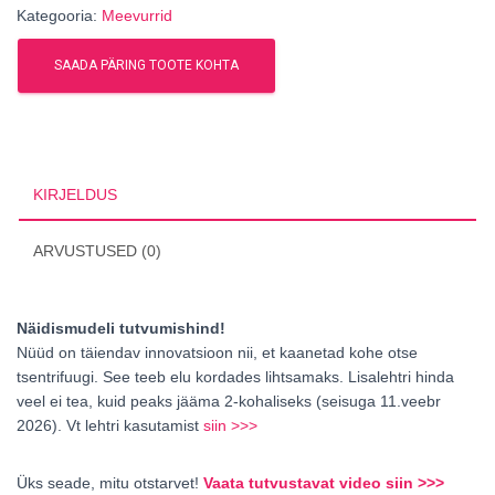
Kategooria:
Meevurrid
SAADA PÄRING TOOTE KOHTA
KIRJELDUS
ARVUSTUSED (0)
Näidismudeli tutvumishind!
Nüüd on täiendav innovatsioon nii, et kaanetad kohe otse
tsentrifuugi. See teeb elu kordades lihtsamaks. Lisalehtri hinda
veel ei tea, kuid peaks jääma 2-kohaliseks (seisuga 11.veebr
2026). Vt lehtri kasutamist
siin >>>
Üks seade, mitu otstarvet!
Vaata tutvustavat video siin >>>