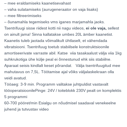
– mee eraldamiseks kaanetisevahast
– vaha sulatamiseks (aurugeneraator on vaja lisaks)
– mee filtreerimiseks
– õunamahla tegemiseks vms iganes marjamahla jaoks.
Tsentrifuugi sisse riidest kotti nii nagu videos,
ei ole vaja,
sellest
on ainult jama! Sinna kallatakse umbes 20L ämber kaanetist.
Kaanetis tuleb jaotada võimalikult ühtlaselt, et vähendada
vibratsiooni. Tsentrifuug toetub stabiilsele konstruktsioonile
amortiseerivate varraste abil. Katse viia tasakaalust välja viia 1kg
suhkrukotiga ühe külje peal ei õnnestunud ehk siis stabiilne.
Aparaat seisis kindlalt keset põrandat. Välja tsentrifuugitud mee
mahutavus on 7,5L. Töötamise ajal võiks väljalaskekraan olla
veidi avatud.
Tööaeg: 3-9 min. Programm valitakse juhtpuldist vastavalt
tööoperatsioonilePinge: 24V / toiteblokk 230V pealt on komplektis
5 programmi
60-700 pööret/min Esialgu on nõudmisel saadaval venekeelne
juhend ja tutvustav video